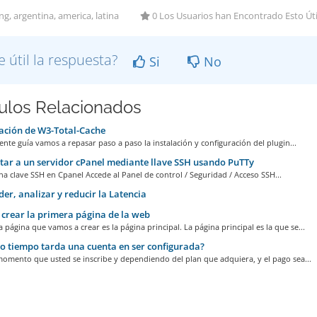
g, argentina, america, latina
0 Los Usuarios han Encontrado Esto Úti
e útil la respuesta?
Si
No
culos Relacionados
ación de W3-Total-Cache
iente guí­a vamos a repasar paso a paso la instalación y configuración del plugin...
ar a un servidor cPanel mediante llave SSH usando PuTTy
na clave SSH en Cpanel Accede al Panel de control / Seguridad / Acceso SSH...
er, analizar y reducir la Latencia
rear la primera página de la web
 página que vamos a crear es la página principal. La página principal es la que se...
 tiempo tarda una cuenta en ser configurada?
momento que usted se inscribe y dependiendo del plan que adquiera, y el pago sea...