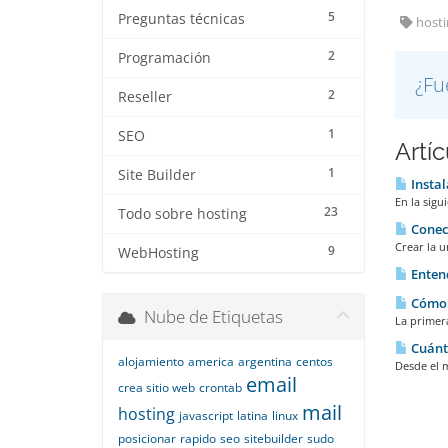
5
Preguntas técnicas
hostin
2
Programación
¿Fu
2
Reseller
1
SEO
Artí
1
Site Builder
Instal
En la sigu
23
Todo sobre hosting
Conect
Crear la u
9
WebHosting
Entend
Cómo c
Nube de Etiquetas
La primera
Cuánto
alojamiento
america
argentina
centos
Desde el 
email
crea sitio web
crontab
mail
hosting
javascript
latina
linux
posicionar
rapido
seo
sitebuilder
sudo