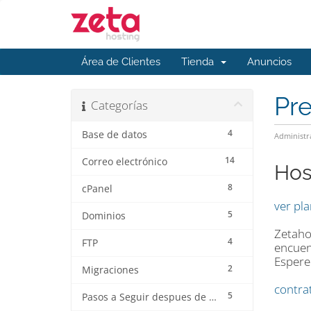
Área de Clientes
Tienda
Anuncios
Pr
Categorías
4
Base de datos
Administr
14
Correo electrónico
Hos
8
cPanel
ver pl
5
Dominios
Zetaho
4
FTP
encuen
Espere
2
Migraciones
contra
5
Pasos a Seguir despues de la contratación del Hosting