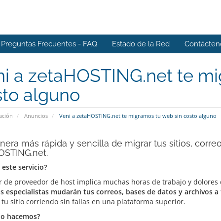
Preguntas Frecuentes - FAQ
Estado de la Red
Contácten
i a zetaHOSTING.net te mi
sto alguno
ación
Anuncios
Veni a zetaHOSTING.net te migramos tu web sin costo alguno
era más rápida y sencilla de migrar tus sitios, corre
OSTING.net.
 este servicio?
 de proveedor de host implica muchas horas de trabajo y dolores d
s especialistas mudarán tus correos, bases de datos y archivos 
tu sitio corriendo sin fallas en una plataforma superior.
lo hacemos?