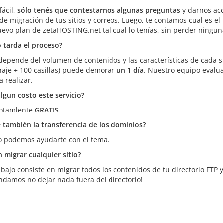
fácil,
sólo tenés que contestarnos algunas preguntas
y darnos acc
de migración de tus sitios y correos. Luego, te contamos cual es el
uevo plan de zetaHOSTING.net tal cual lo tení­as, sin perder ningun
 tarda el proceso?
 depende del volumen de contenidos y las caracterí­sticas de cada s
aje + 100 casillas) puede demorar
un 1 dí­a
. Nuestro equipo evalua
a realizar.
algun costo este servicio?
totamlente
GRATIS.
e también la transferencia de los dominios?
o podemos ayudarte con el tema.
 migrar cualquier sitio?
trabajo consiste en migrar todos los contenidos de tu directorio FTP 
damos no dejar nada fuera del directorio!