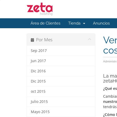
Área de Clientes
Tienda
Anuncios
Ven
Por Mes
co
Sep 2017
Jun 2017
Administr
Dic 2016
La man
zetaH
Dic 2015
¿Qué es
oct 2015
Cambiar
nuestro
Julio 2015
tendrás 
Mayo 2015
¿Cómo 