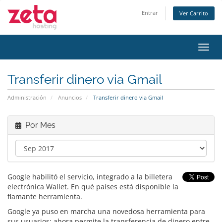
Entrar
Ver Carrito
Alter
Nave
Transferir dinero via Gmail
Administración
Anuncios
Transferir dinero via Gmail
Por Mes
Google habilitó el servicio, integrado a la billetera
electrónica Wallet. En qué países está disponible la
flamante herramienta.
Google ya puso en marcha una novedosa herramienta para
sus usuarios: ahora permite la transferencia de dinero entre